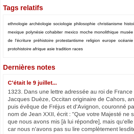
Tags relatifs
ethnologie
archéologie
sociologie
philosophie
christianisme
histo
mexique
polynésie
cohabiter
mexico
moche
monolithique
musée
de l'écriture
préhistoire
protestantisme
religion
europe
océanie
protohistoire
afrique
asie
tradition
races
Dernières notes
C'était le 9 juillet...
1323. Dans une lettre adressée au roi de France 
Jacques Duèze, Occitan originaire de Cahors, anc
puis évêque de Fréjus et d'Avignon, couronné p
nom de Jean XXII, écrit : "Que votre Majesté ne 
que nous avons mis [à lui répondre], mais qu'elle
car nous n'avons pas su lire complètement lesdite