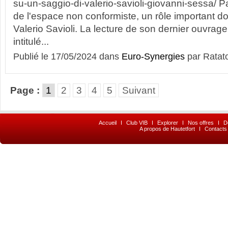
su-un-saggio-di-valerio-savioli-giovanni-sessa/ Pa
de l'espace non conformiste, un rôle important doi
Valerio Savioli. La lecture de son dernier ouvrage,
intitulé...
Publié le 17/05/2024 dans
Euro-Synergies
par Ratat
Page :
1
2
3
4
5
Suivant
Accueil
I
Club VIB
I
Explorer
I
Nos offres
I
D
A propos de Hautetfort
I
Contacts