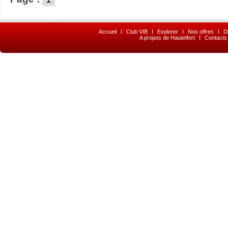
Accueil
I
Club VIB
I
Explorer
I
Nos offres
I
D
A propos de Hautetfort
I
Contacts