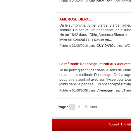
Publié le 25/02/2012 dans
poste...scri...
par Norber
AMBROSE BIERCE
On le surnommait Bitter Bierce, Bierce l’amer. 
sombre. De son œuvre abondante, on a surtou
Né en 1842 dans l’Ohio, Ambrose Bierce s’e
livrer un combat sans pause en...
Publié le 31/08/2010 dans
GUY DAROL...
par WG 
La méthode Descoings, miroir aux alouett
Je ne peux qu'abonder dans le sens de Philipp
nature de la méthode Descoings . Du battage 
populaire à souhait avec son "lycée pour tou
joints dans le panneau. Ils ont accepté l'invit
Publié le 03/06/2009 dans
L'Hérétique...
par L'Héré
Page :
1
2
Suivant
Accueil
I
Club