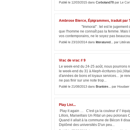
Publié le 12/03/2015 dans
Corboland78
par Le Cor
Ambrose Bierce, Épigrammes, traduit par T
"Immoral" : tel est le jugement du bœu
que l'homme ne connaît pas la femme. Mais 
vos contemporains, ne le soyez pas beaucoup
Publié le 23/10/2014 dans
litteratured...
par Littérat
Vrac de vrac # 9
Le week-end du 24-25 août, nous pourrons no
le week-end du 31 à Aleph-écritures (où j'éta
d'années de bons et loyaux services... je rend
ne pas finir sur une note trop...
Publié le 21/08/2013 dans
Branloire...
par Houdaer
Play List...
Play it again … C'est ça la couleur d' l' équ
Lillois, Marseillais Un Rital un peu polonais 
Quand il allait à la commune de Bécon Il di
Diplômé des universités D'un peu...