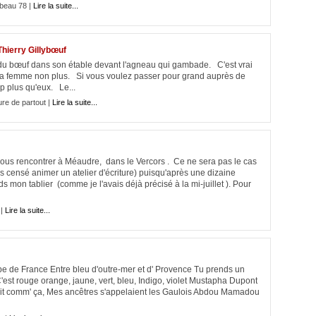
beau 78 |
Lire la suite...
hierry Gillybœuf
f dans son étable devant l'agneau qui gambade. C'est vrai
la femme non plus. Si vous voulez passer pour grand auprès de
 plus qu'eux. Le...
ure de partout |
Lire la suite...
us rencontrer à Méaudre, dans le Vercors . Ce ne sera pas le cas
is censé animer un atelier d'écriture) puisqu'après une dizaine
s mon tablier (comme je l'avais déjà précisé à la mi-juillet ). Pour
 |
Lire la suite...
ipe de France Entre bleu d'outre-mer et d' Provence Tu prends un
C'est rouge orange, jaune, vert, bleu, Indigo, violet Mustapha Dupont
sait comm' ça, Mes ancêtres s'appelaient les Gaulois Abdou Mamadou