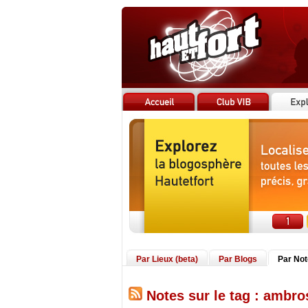
Par Lieux (beta)
Par Blogs
Par No
Notes sur le tag : ambro