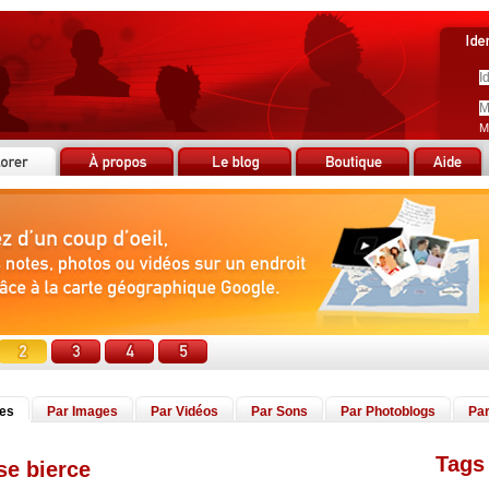
M
tes
Par Images
Par Vidéos
Par Sons
Par Photoblogs
Par
Tags 
se bierce