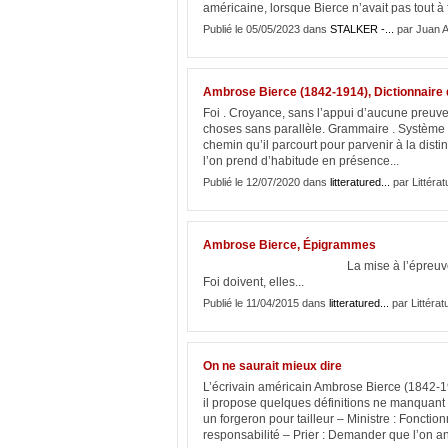
américaine, lorsque Bierce n’avait pas tout à fa
Publié le 05/05/2023 dans
STALKER -...
par Juan A
Ambrose Bierce (1842-1914), Dictionnaire 
Foi . Croyance, sans l’appui d’aucune preuve
choses sans parallèle. Grammaire . Système 
chemin qu’il parcourt pour parvenir à la disti
l’on prend d’habitude en présence...
Publié le 12/07/2020 dans
litteratured...
par Littérat
Ambrose Bierce, Épigrammes
La mise à l’épreuve de la vérité est
Foi doivent, elles...
Publié le 11/04/2015 dans
litteratured...
par Littérat
On ne saurait mieux dire
L’écrivain américain Ambrose Bierce (1842-1
il propose quelques définitions ne manquant 
un forgeron pour tailleur – Ministre : Fonctio
responsabilité – Prier : Demander que l’on an