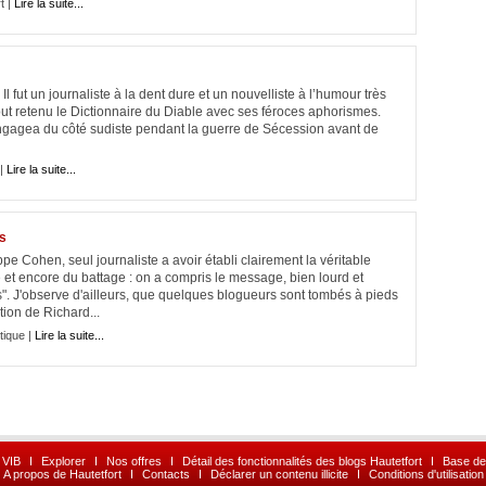
t |
Lire la suite...
Il fut un journaliste à la dent dure et un nouvelliste à l’humour très
t retenu le Dictionnaire du Diable avec ses féroces aphorismes.
ngagea du côté sudiste pendant la guerre de Sécession avant de
|
Lire la suite...
es
e Cohen, seul journaliste a avoir établi clairement la véritable
et encore du battage : on a compris le message, bien lourd et
s". J'observe d'ailleurs, que quelques blogueurs sont tombés à pieds
ation de Richard...
tique |
Lire la suite...
 VIB
I
Explorer
I
Nos offres
I
Détail des fonctionnalités des blogs Hautetfort
I
Base de
A propos de Hautetfort
I
Contacts
I
Déclarer un contenu illicite
I
Conditions d'utilisation