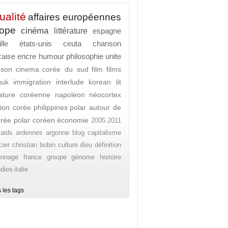
ualité
affaires européennes
rope
cinéma
littérature
espagne
lle
états-unis
ceuta
chanson
caise
encre
humour
philosophie
unite
nson
cinema
corée du sud
film
films
guk
immigration
interlude
korean lit
érature coréenne
napoleon
néocortex
ion corée
philippines
polar autour de
orée
polar coréen
économie
2005
2011
aids
ardennes
argonne
blog
capitalisme
cier
christian bobin
culture
dieu
définition
onnage
france
groupe
génome
histoire
ndies
italie
 les tags