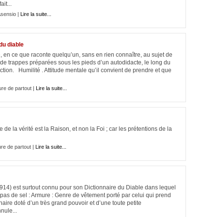
it...
sensio |
Lire la suite...
du diable
, en ce que raconte quelqu’un, sans en rien connaître, au sujet de
de trappes préparées sous les pieds d’un autodidacte, le long du
nction. Humilité . Attitude mentale qu’il convient de prendre et que
ure de partout |
Lire la suite...
 la Raison, et non la Foi ; car les prétentions de la
ure de partout |
Lire la suite...
914) est surtout connu pour son Dictionnaire du Diable dans lequel
pas de sel : Armure : Genre de vêtement porté par celui qui prend
nnaire doté d’un très grand pouvoir et d’une toute petite
nule...