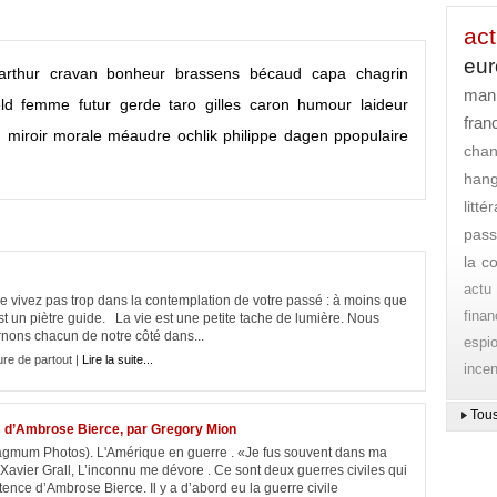
act
eu
arthur cravan
bonheur
brassens
bécaud
capa
chagrin
mani
ld
femme
futur
gerde taro
gilles caron
humour
laideur
fran
n
miroir
morale
méaudre
ochlik
philippe dagen
ppopulaire
cha
han
litt
pass
la c
actu
pas trop dans la contemplation de votre passé : à moins que
finan
st un piètre guide. La vie est une petite tache de lumière. Nous
rnons chacun de notre côté dans...
espi
ure de partout |
Lire la suite...
ince
Tous
es d’Ambrose Bierce, par Gregory Mion
Magmum Photos). L'Amérique en guerre . «Je fus souvent dans ma
Xavier Grall, L’inconnu me dévore . Ce sont deux guerres civiles qui
ence d’Ambrose Bierce. Il y a d’abord eu la guerre civile