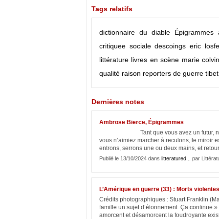
Tags relatifs
dictionnaire du diable
Épigrammes
critiquee sociale
descoings
eric losfe
littérature
livres en scène
marie colvi
qualité
raison
reporters de guerre
tibet
Dernières notes
Ambrose Bierce, Épigrammes
Tant que vous avez un futur, ne vivez 
vous n’aimiez marcher à reculons, le miroir e
entrons, serrons une ou deux mains, et retou
Publié le 13/10/2024 dans
litteratured...
par Littérat
L’Amérique en guerre (33) : Morts violent
Crédits photographiques : Stuart Franklin (
famille un sujet d’étonnement. Ça continue.» 
amorcent et désamorcent la foudroyante exist