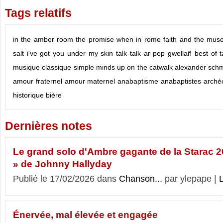
Tags relatifs
in the amber room
the promise
when in rome
faith and the mus
salt
i've got you under my skin
talk talk
ar pep gwellañ
best of
t
musique classique
simple minds
up on the catwalk
alexander schm
amour fraternel
amour maternel
anabaptisme
anabaptistes
arché
historique
bière
Dernières notes
Le grand solo d'Ambre gagante de la Starac 2
» de Johnny Hallyday
Publié le 17/02/2026 dans
Chanson...
par ylepape |
L
Énervée, mal élevée et engagée