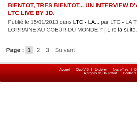
BIENTOT, TRES BIENTOT... UN INTERVIEW D
LTC LIVE BY JD.
Publié le 15/01/2013 dans
LTC - LA...
par LTC - LA
LORRAINE AU COEUR DU MONDE !” |
Lire la suite.
Page :
1
2
3
Suivant
Accueil
I
Club VIB
I
Explorer
I
Nos offres
I
D
A propos de Hautetfort
I
Contacts