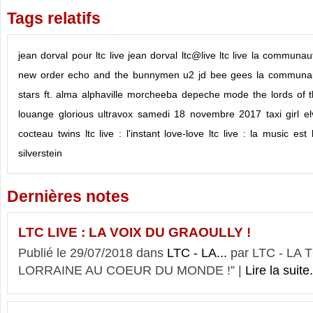
Tags relatifs
jean dorval pour ltc live
jean dorval
ltc@live
ltc live
la communauté
new order
echo and the bunnymen
u2
jd
bee gees
la communaut
stars ft. alma
alphaville
morcheeba
depeche mode
the lords of
louange
glorious
ultravox
samedi 18 novembre 2017
taxi girl
el
cocteau twins
ltc live : l'instant love-love
ltc live : la music est
silverstein
Dernières notes
LTC LIVE : LA VOIX DU GRAOULLY !
Publié le 29/07/2018 dans
LTC - LA...
par LTC - LA
LORRAINE AU COEUR DU MONDE !” |
Lire la suite.