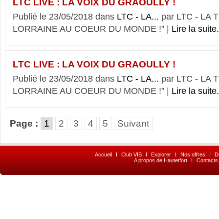
LTC LIVE : LA VOIX DU GRAOULLY !
Publié le 23/05/2018 dans
LTC - LA...
par LTC - LA
LORRAINE AU COEUR DU MONDE !” |
Lire la suite.
LTC LIVE : LA VOIX DU GRAOULLY !
Publié le 23/05/2018 dans
LTC - LA...
par LTC - LA
LORRAINE AU COEUR DU MONDE !” |
Lire la suite.
Page :
1
2
3
4
5
Suivant
Accueil
I
Club VIB
I
Explorer
I
Nos offres
I
D
A propos de Hautetfort
I
Contacts