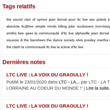
Tags relatifs
the sound
clan of xymox
jean dorval pour ltc live
sex pistols
l
absolute ltc@live
simple minds
killing joke
soulsavers
morrisse
smiths
bee gees
la communauté d'ltc live
alphaville
jean dorval
siouxsie & the banshees
the dance society
elvis presley
martha 
the clash
la communauté ltc live
la scène d'ltc live
Dernières notes
LTC LIVE : LA VOIX DU GRAOULLY !
Publié le 23/01/2020 dans
LTC - LA...
par LTC - LA
LORRAINE AU COEUR DU MONDE !” |
Lire la suite.
LTC LIVE : LA VOIX DU GRAOULLY !