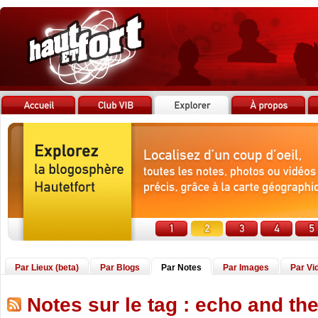
Par Lieux (beta)
Par Blogs
Par Notes
Par Images
Par Vi
Notes sur le tag : echo and t