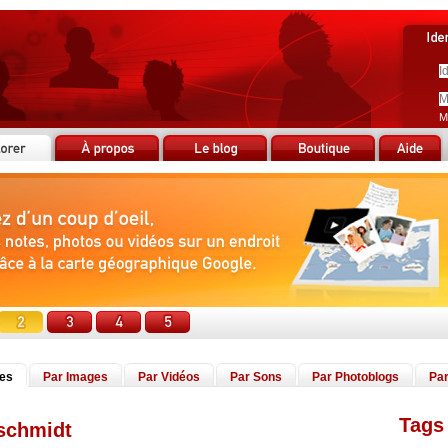
M
tes
Par Images
Par Vidéos
Par Sons
Par Photoblogs
Par
Tags 
 schmidt