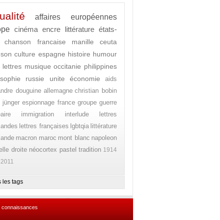
ualité
affaires européennes
ope
cinéma
encre
littérature
états-
chanson francaise
manille
ceuta
nson
culture
espagne
histoire
humour
lettres
musique
occitanie
philippines
osophie
russie
unite
économie
aids
andre douguine
allemagne
christian bobin
 jünger
espionnage
france
groupe
guerre
aire
immigration
interlude
lettres
mandes
lettres françaises
lgbtqia
littérature
mande
macron
maroc
mont blanc
napoleon
lle droite
néocortex
pastel
tradition
1914
2011
 les tags
 connaissances