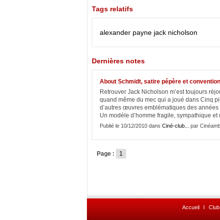
Tags relatifs
alexander payne
jack nicholson
Dernières notes
About Schmidt, satire pépère et convention
Retrouver Jack Nicholson m’est toujours réjou
quand même du mec qui a joué dans Cinq pièc
d’autres œuvres emblématiques des années 70
Un modèle d’homme fragile, sympathique et u
Publié le 10/12/2010 dans
Ciné-club...
par Cinéamb
Page :
1
Accueil
I
Club