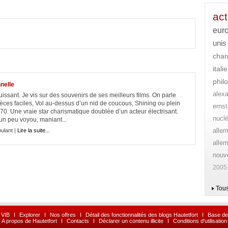
act
eur
unis
cha
italie
phil
nelle
alex
issant. Je vis sur des souvenirs de ses meilleurs films. On parle
es faciles, Vol au-dessus d’un nid de coucous, Shining ou plein
ernst
. Une vraie star charismatique doublée d’un acteur électrisant.
nuclé
n peu voyou, maniant...
alle
ulant |
Lire la suite...
alle
nouve
2005
Tous
 VIB
I
Explorer
I
Nos offres
I
Détail des fonctionnalités des blogs Hautetfort
I
Base de
A propos de Hautetfort
I
Contacts
I
Déclarer un contenu illicite
I
Conditions d'utilisation