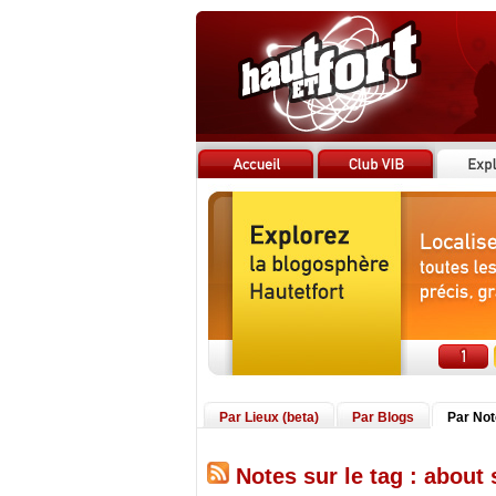
Par Lieux (beta)
Par Blogs
Par No
Notes sur le tag : about