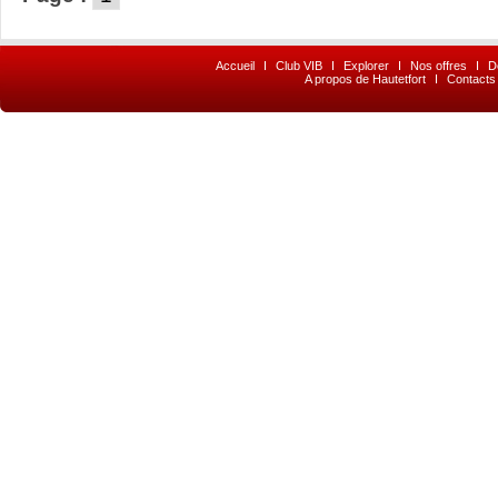
Accueil
I
Club VIB
I
Explorer
I
Nos offres
I
D
A propos de Hautetfort
I
Contacts