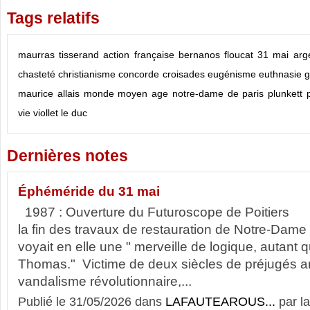
Tags relatifs
maurras
tisserand
action française
bernanos
floucat
31 mai
arg
chasteté
christianisme
concorde
croisades
eugénisme
euthnasie
g
maurice allais
monde
moyen age
notre-dame de paris
plunkett
vie
viollet le duc
Dernières notes
Éphéméride du 31 mai
1987 : Ouverture du Futuroscope de Poitiers 1
la fin des travaux de restauration de Notre-Da
voyait en elle une " merveille de logique, autant
Thomas." Victime de deux siècles de préjugés an
vandalisme révolutionnaire,...
Publié le 31/05/2026 dans
LAFAUTEAROUS...
par l