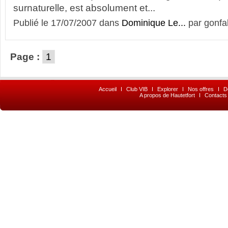
surnaturelle, est absolument et...
Publié le 17/07/2007 dans
Dominique Le...
par gonfa
Page :
1
Accueil
I
Club VIB
I
Explorer
I
Nos offres
I
D
A propos de Hautetfort
I
Contacts