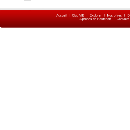
Accueil
I
Club VIB
I
Explorer
I
Nos offres
I
D
A propos de Hautetfort
I
Contacts