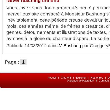
Never reaching the End
Vous l'avez sans doute remarqué, peu à peu mes
merveilleux site consacré à Monsieur Bashung s
Inévitablement, cette période creuse devait un j
mois, ces années même, de frénésie créatrice, 
genres, détournements et illustrations de textes,
hymnes à la gloire du chanteur disparu. La sorti
Publié le 14/03/2012 dans
M.Bashung
par Greggory
Page :
1
Accueil
I
Club VIB
I
Explorer
I
Nos offres
I
D
A propos de Hautetfort
I
Contacts