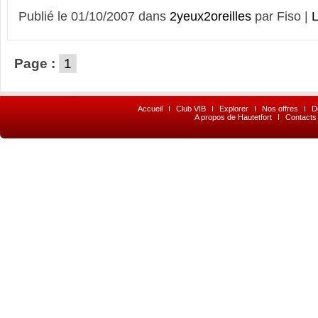
Publié le 01/10/2007 dans
2yeux2oreilles
par Fiso |
L
Page :
1
Accueil
I
Club VIB
I
Explorer
I
Nos offres
I
D
A propos de Hautetfort
I
Contacts