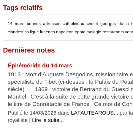
Tags relatifs
14 mars
bonnes adresses
cathelineau
cholet
georges de la t
clandestins
ligue
lunettes
napoléon
ophtalmologie
restaurants
ven
Dernières notes
Éphéméride du 14 mars
1913 : Mort d'Auguste Desgodins, missionnaire et
spécialiste du Tibet (ci-dessus : le Palais du Pot
siècle) 1369 : victoire de Bertrand du Guesclin 
Montiel C'est à la suite de cette grande victoire 
le titre de Connétable de France . Ce mot de Conn
Publié le 14/03/2026 dans
LAFAUTEAROUS...
par l
royaliste |
Lire la suite...