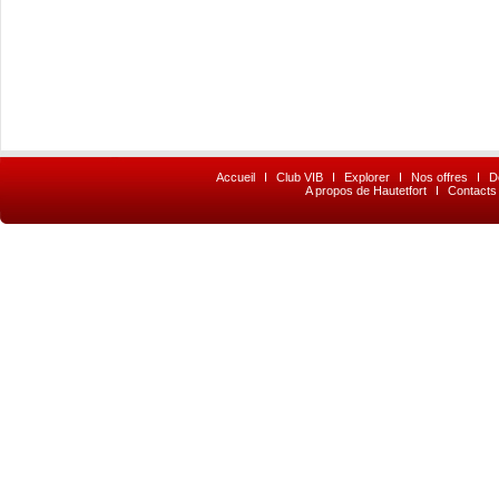
Accueil
I
Club VIB
I
Explorer
I
Nos offres
I
D
A propos de Hautetfort
I
Contacts