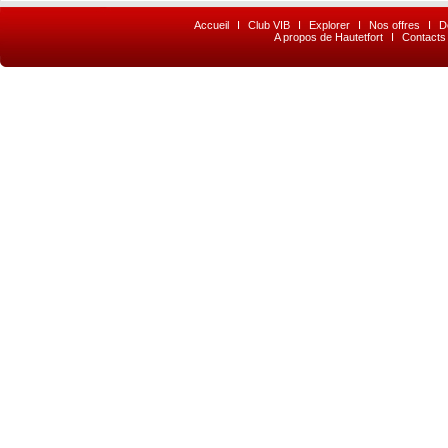
Accueil
I
Club VIB
I
Explorer
I
Nos offres
I
D
A propos de Hautetfort
I
Contacts