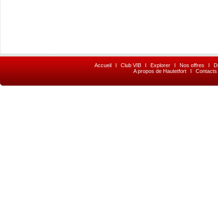
Accueil
I
Club VIB
I
Explorer
I
Nos offres
I
D
A propos de Hautetfort
I
Contacts