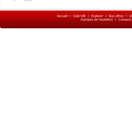
Accueil
I
Club VIB
I
Explorer
I
Nos offres
I
D
A propos de Hautetfort
I
Contacts