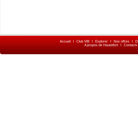
Accueil
I
Club VIB
I
Explorer
I
Nos offres
I
D
A propos de Hautetfort
I
Contacts