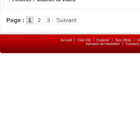
Page :
1
2
3
Suivant
Accueil
I
Club VIB
I
Explorer
I
Nos offres
I
D
A propos de Hautetfort
I
Contacts