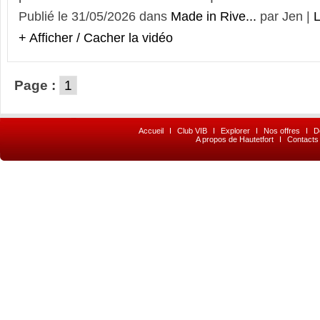
Publié le 31/05/2026 dans
Made in Rive...
par Jen |
L
+ Afficher / Cacher la vidéo
Page :
1
Accueil
I
Club VIB
I
Explorer
I
Nos offres
I
D
A propos de Hautetfort
I
Contacts