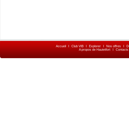
Accueil
I
Club VIB
I
Explorer
I
Nos offres
I
D
A propos de Hautetfort
I
Contacts