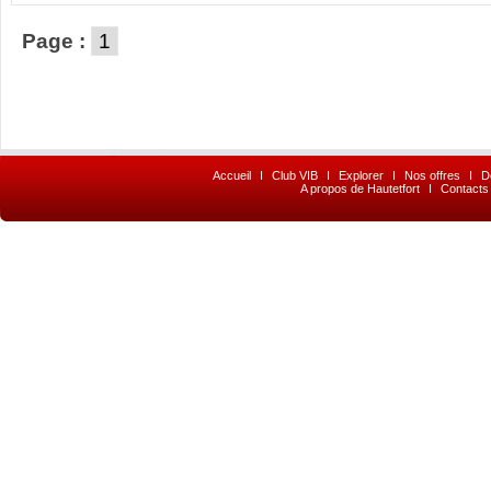
Page :
1
Accueil
I
Club VIB
I
Explorer
I
Nos offres
I
D
A propos de Hautetfort
I
Contacts