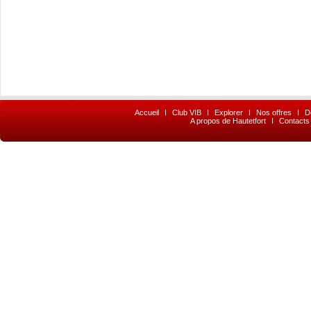
Accueil
I
Club VIB
I
Explorer
I
Nos offres
I
D
A propos de Hautetfort
I
Contacts