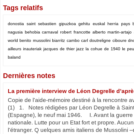
Tags relatifs
donostia
saint sebastien
gipuzkoa
gehitu
euskal herria
pays 
nagusia
behobia
carnaval
robert francotte
alberto martin-artajo
world
benito mussolini
biarritz
cambo
carl doutreligne
ciboure
dno
ailleurs
inauteriak
jacques de thier
jazz
la cohue de 1940
le peu
baland
Dernières notes
La première interview de Léon Degrelle d’aprè
Copie de l’aide-mémoire destiné à la rencontre a
(1) 1. Notes rédigées par Léon Degrelle à Sain
(Espagne), le neuf mai 1946. I. Avant la guerre P
nationale. Lutte pour un Etat fort et propre. Au
l’étranger. Q uelques amis italiens de Mussolini –q