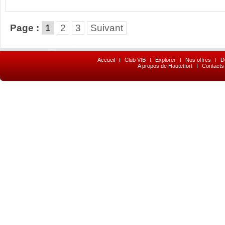
Page :
1
2
3
Suivant
Accueil
I
Club VIB
I
Explorer
I
Nos offres
I
D
A propos de Hautetfort
I
Contacts