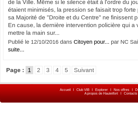
de la Ville. Même si le silence était à l'ordre du jou
étaient minimisés, la pression se faisait trop forte
sa Majorité de "Droite et du Centre" ne finissent p
En cause, la dernière intervention policière qui a
mettre la main sur...
Publié le 12/10/2016 dans
Citoyen pour...
par NC Sai
suite...
Page :
1
2
3
4
5
Suivant
Accueil
I
Club VIB
I
Explorer
I
Nos offres
I
D
A propos de Hautetfort
I
Contacts