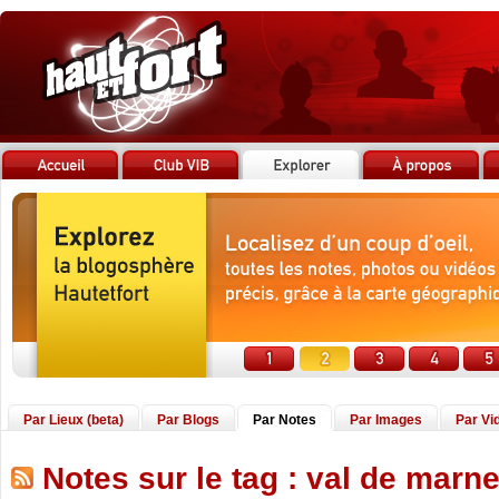
Par Lieux (beta)
Par Blogs
Par Notes
Par Images
Par Vi
Notes sur le tag : val de marn