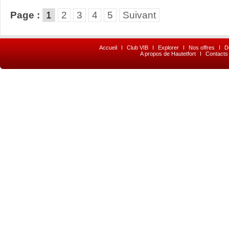
Page :
1
2
3
4
5
Suivant
Accueil
I
Club VIB
I
Explorer
I
Nos offres
I
D
A propos de Hautetfort
I
Contacts