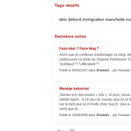
Tags relatifs
bloc
debord
immigration
manchette
m
Dernières notes
Faire bloc ? Faire blog ?
Alors que je continue d'aménager ce blog, de
redécouvre ce texte de Virginie Poitrasson. D
"politique"? "Littérature"?
Publié le 09/06/2007 dans
Branloire...
par Houdaer
Manège industriel
Jamais pris des poses « situ », et pour cause
(détail rigolo : à 16 ans, je croyais que lui
sur le tard que je m’invite chez Guy D. (qui
voilà que je...
Publié le 19/08/2006 dans
Branloire...
par Houdaer