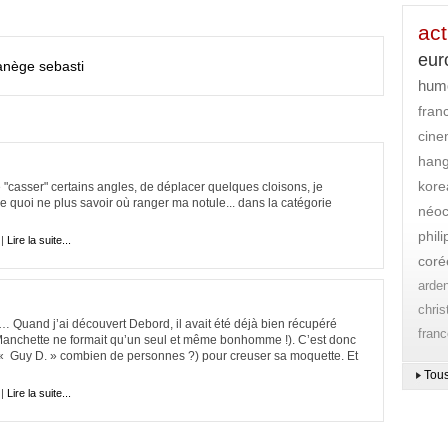
act
eur
anège
sebasti
hum
fran
cin
han
kore
 "casser" certains angles, de déplacer quelques cloisons, je
e quoi ne plus savoir où ranger ma notule... dans la catégorie
néoc
phil
 |
Lire la suite...
coré
arde
chri
… Quand j’ai découvert Debord, il avait été déjà bien récupéré
franc
 et Manchette ne formait qu’un seul et même bonhomme !). C’est donc
 a « Guy D. » combien de personnes ?) pour creuser sa moquette. Et
Tous
 |
Lire la suite...