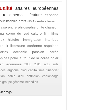
ualité
affaires européennes
ope
cinéma
littérature
espagne
our
manille
états-unis
ceuta
chanson
caise
encre
philosophie
unite
chanson
ema
corée du sud
culture
film
films
guk
histoire
immigration
interlude
an lit
littérature coréenne
napoleon
ortex
occitanie
passion corée
ippines
polar autour de la corée
polar
en
économie
2005
2011
actu
aids
nnes
argonne
blog
capitalisme financier
stian bobin
dieu
définition
espionnage
e
groupe
génome
incendies
 les tags