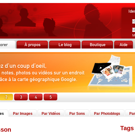
M
tes
Par Images
Par Vidéos
Par Sons
Par Photoblogs
Par
Tags 
sson