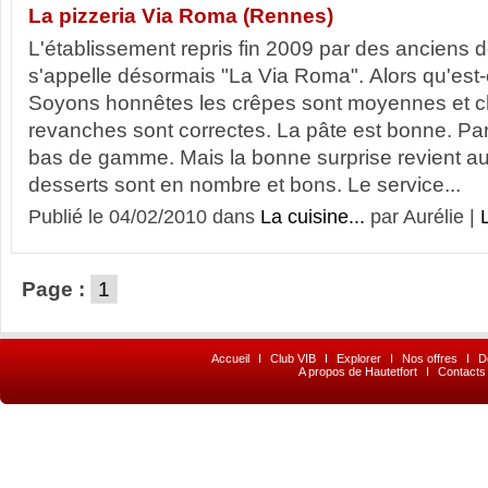
La pizzeria Via Roma (Rennes)
L'établissement repris fin 2009 par des anciens 
s'appelle désormais "La Via Roma". Alors qu'est
Soyons honnêtes les crêpes sont moyennes et c
revanches sont correctes. La pâte est bonne. Par
bas de gamme. Mais la bonne surprise revient a
desserts sont en nombre et bons. Le service...
Publié le 04/02/2010 dans
La cuisine...
par Aurélie |
L
Page :
1
Accueil
I
Club VIB
I
Explorer
I
Nos offres
I
D
A propos de Hautetfort
I
Contacts