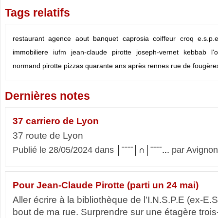
Tags relatifs
restaurant
agence
aout
banquet
caprosia
coiffeur
croq
e.s.p.e
immobiliere
iufm
jean-claude pirotte
joseph-vernet
kebbab
l'
normand
pirotte
pizzas
quarante ans après
rennes
rue de fougère
Dernières notes
37 carriero de Lyon
37 route de Lyon
Publié le 28/05/2024 dans
│ˉˉˉˉ│∩│ˉˉˉˉ...
par Avignon
Pour Jean-Claude Pirotte (parti un 24 mai)
Aller écrire à la bibliothèque de l'I.N.S.P.E (ex-E.
bout de ma rue. Surprendre sur une étagère trois-