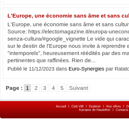
L'Europe, une économie sans âme et sans cul
L'Europe, une économie sans âme et sans cultur
Source: https://electomagazine.it/europa-uneco
senza-cultura/#google_vignette Le vide qui carac
sur le destin de l'Europe nous invite à reprendre 
"intemporels", heureusement réédités par des ma
pertinentes que raffinées. Rien de...
Publié le 11/12/2023 dans
Euro-Synergies
par Ratat
Page :
1
2
3
4
5
Suivant
Accueil
I
Club VIB
I
Explorer
I
Nos offres
I
D
A propos de Hautetfort
I
Contacts