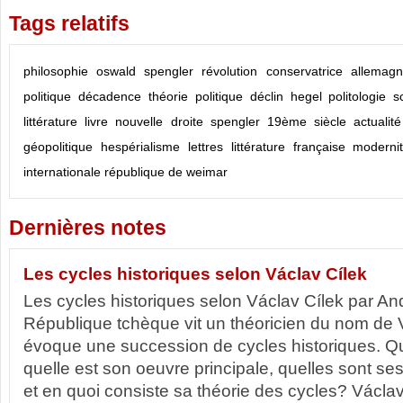
Tags relatifs
philosophie
oswald spengler
révolution conservatrice
allemag
politique
décadence
théorie politique
déclin
hegel
politologie
s
littérature
livre
nouvelle droite
spengler
19ème siècle
actualité
géopolitique
hespérialisme
lettres
littérature française
moderni
internationale
république de weimar
Dernières notes
Les cycles historiques selon Václav Cílek
Les cycles historiques selon Václav Cílek par A
République tchèque vit un théoricien du nom de V
évoque une succession de cycles historiques. Quel
quelle est son oeuvre principale, quelles sont s
et en quoi consiste sa théorie des cycles? Václav 