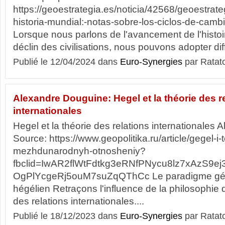
https://geoestrategia.es/noticia/42568/geoestrate
historia-mundial:-notas-sobre-los-ciclos-de-cambi
Lorsque nous parlons de l'avancement de l'histoir
déclin des civilisations, nous pouvons adopter dif
Publié le 12/04/2024 dans
Euro-Synergies
par Ratat
Alexandre Douguine: Hegel et la théorie des r
internationales
Hegel et la théorie des relations internationales
Source: https://www.geopolitika.ru/article/gegel-i-
mezhdunarodnyh-otnosheniy?
fbclid=IwAR2flWtFdtkg3eRNfPNycu8lz7xAzS9ej
OgPlYcgeRj5ouM7suZqQThCc Le paradigme gén
hégélien Retraçons l'influence de la philosophie 
des relations internationales....
Publié le 18/12/2023 dans
Euro-Synergies
par Ratat