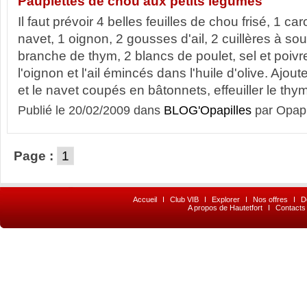
Paupiettes de chou aux petits légumes
Il faut prévoir 4 belles feuilles de chou frisé, 1 car
navet, 1 oignon, 2 gousses d'ail, 2 cuillères à sou
branche de thym, 2 blancs de poulet, sel et poivre
l'oignon et l'ail émincés dans l'huile d'olive. Ajoute
et le navet coupés en bâtonnets, effeuiller le thym
Publié le 20/02/2009 dans
BLOG'Opapilles
par Opapi
Page :
1
Accueil
I
Club VIB
I
Explorer
I
Nos offres
I
D
A propos de Hautetfort
I
Contacts