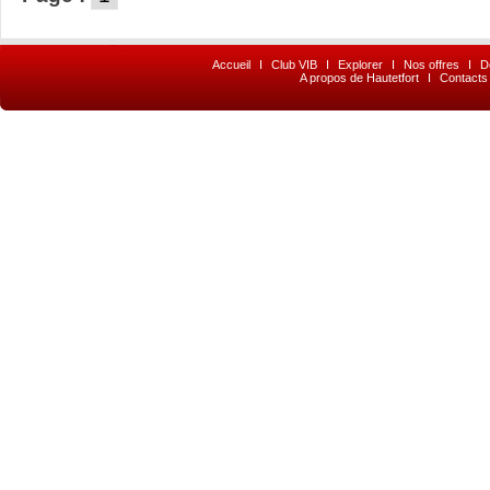
Accueil
I
Club VIB
I
Explorer
I
Nos offres
I
D
A propos de Hautetfort
I
Contacts