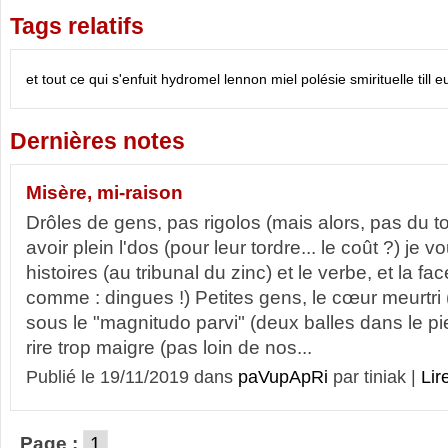
Tags relatifs
et tout ce qui s'enfuit
hydromel
lennon
miel
polésie smirituelle
till 
Dernières notes
Misère, mi-raison
Drôles de gens, pas rigolos (mais alors, pas du tou
avoir plein l'dos (pour leur tordre... le coût ?) je 
histoires (au tribunal du zinc) et le verbe, et la fac
comme : dingues !) Petites gens, le cœur meurtri
sous le "magnitudo parvi" (deux balles dans le p
rire trop maigre (pas loin de nos...
Publié le 19/11/2019 dans
paVupApRi
par tiniak |
Lire
Page :
1