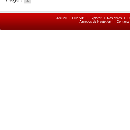
Accueil
I
Club VIB
I
Explorer
I
Nos offres
I
D
A propos de Hautetfort
I
Contacts