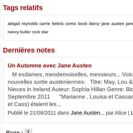
Tags relatifs
abigail reynolds
carrie bebris
comic book
darcy
jane austen
jan
nancy butler
rock star
Dernières notes
Un Automne avec Jane Austen
M esdames, mesdemoiselles, messieurs... Voici
nouvelles sortie austeniennes: Titre: May, Lou 
Nieces in Ireland Auteur: Sophia Hillan Genre: Bi
Septembre 2011 "Marianne , Louisa et Cassand
et Cass) étaient les...
Publié le 21/09/2011 dans
Jane Austen...
par Alice |
L
Page :
1