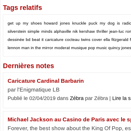
Tags relatifs
get up my shoes
howard jones
knuckle puck
my dog is radio
silverstein
simple minds
alphaville
nik kershaw
thriller
jean-luc ro
dessinée
bd
beat it
caricature
cocteau twins
cover
ella fitzgerald
lennon
man in the mirror
moderat
musique
pop music
quincy jone
Dernières notes
Caricature Cardinal Barbarin
par l'Enigmatique LB
Publié le 02/04/2019 dans
Zébra
par Zébra |
Lire la s
Michael Jackson au Casino de Paris avec le s
Forever, the best show about the King Of Pop, est