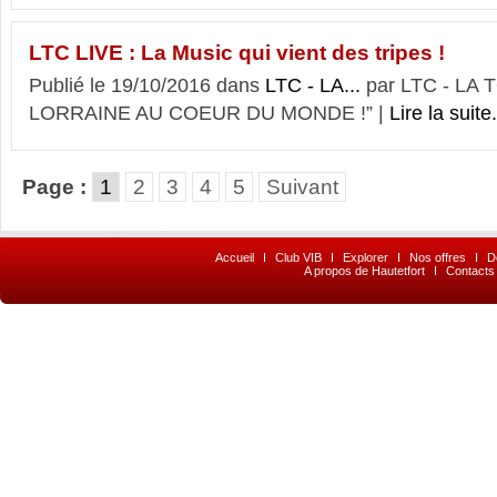
LTC LIVE : La Music qui vient des tripes !
Publié le 19/10/2016 dans
LTC - LA...
par LTC - LA
LORRAINE AU COEUR DU MONDE !” |
Lire la suite.
Page :
1
2
3
4
5
Suivant
Accueil
I
Club VIB
I
Explorer
I
Nos offres
I
D
A propos de Hautetfort
I
Contacts