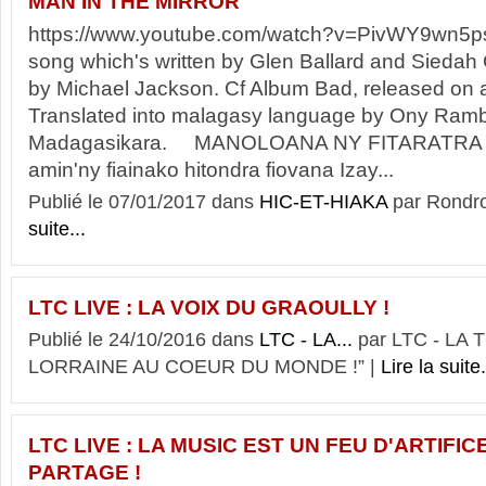
MAN IN THE MIRROR
https://www.youtube.com/watch?v=PivWY9wn5p
song which's written by Glen Ballard and Siedah
by Michael Jackson. Cf Album Bad, released on 
Translated into malagasy language by Ony Rambel
Madagasikara. MANOLOANA NY FITARATRA Ta
amin'ny fiainako hitondra fiovana Izay...
Publié le 07/01/2017 dans
HIC-ET-HIAKA
par Rond
suite...
LTC LIVE : LA VOIX DU GRAOULLY !
Publié le 24/10/2016 dans
LTC - LA...
par LTC - LA
LORRAINE AU COEUR DU MONDE !” |
Lire la suite.
LTC LIVE : LA MUSIC EST UN FEU D'ARTIFI
PARTAGE !