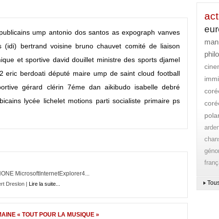
act
eu
publicains
ump
antonio dos santos
as expograph vanves
mani
(idi)
bertrand voisine
bruno chauvet
comité de liaison
phil
ique et sportive
david douillet ministre des sports
djamel
cin
12
eric berdoati député maire ump de saint cloud
football
immi
ortive
gérard clérin 7éme dan aikibudo
isabelle debré
coré
bicains
lycée lichelet
motions
parti socialiste
primaire
ps
coré
pola
arde
chan
gén
franç
ONE MicrosoftInternetExplorer4...
Tous
rt Dreslon |
Lire la suite...
AINE « TOUT POUR LA MUSIQUE »