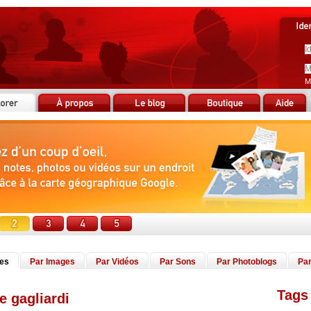
M
tes
Par Images
Par Vidéos
Par Sons
Par Photoblogs
Par
Tags 
e gagliardi