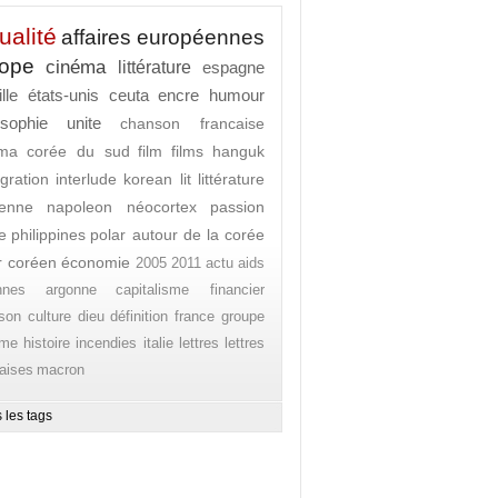
ualité
affaires européennes
rope
cinéma
littérature
espagne
lle
états-unis
ceuta
encre
humour
osophie
unite
chanson francaise
ema
corée du sud
film
films
hanguk
gration
interlude
korean lit
littérature
enne
napoleon
néocortex
passion
e
philippines
polar autour de la corée
r coréen
économie
2005
2011
actu
aids
nnes
argonne
capitalisme financier
son
culture
dieu
définition
france
groupe
ome
histoire
incendies
italie
lettres
lettres
aises
macron
 les tags