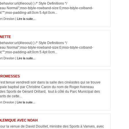
havior:url(#ieooui) } /* Style Definitions */
au Normal";mso-tstyle-rowband-size:0;mso-tstyle-colband-
:"";mso-padding-alt:0cm 5.4pt 0cm...
rt Dreslon |
Lire la suite...
GNETTE
havior:url(#ieooui) } /* Style Definitions */
au Normal";mso-tstyle-rowband-size:0;mso-tstyle-colband-
:"";mso-padding-alt:0cm 5.4pt 0cm...
rt Dreslon |
Lire la suite...
 PROMESSES
t tenue vendredi soir dans la salle des cinéastes qui se trouve
cipale baptisé par Christine Caron du nom de Roger Aveneau
des Sports de Gérard Orillard, tout à côté du Parc Municipal des
nts de cette...
rt Dreslon |
Lire la suite...
POLEMIQUE AVEC NOAH
 pour la venue de David Douillet, ministre des Sports à Vanves, avec