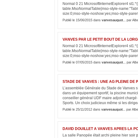
Normal 0 21 MicrosoftInternetExplorer4 st1:*{be
table.MsoNormalTable{mso-style-name:"Table
size:0;mso-style-noshow:yes;mso-style-parent
Publié le 15/06/2015 dans
vanvesauquot...
par Albe
VANVES PAR LE PETIT BOUT DE LA LOR
Normal 0 21 MicrosoftInternetExplorer4 st1:*{be
table.MsoNormalTable{mso-style-name:"Table
size:0;mso-style-noshow:yes;mso-style-parent
Publié le 07/05/2015 dans
vanvesauquot...
par Albe
STADE DE VANVES : UNE AG PLEINE DE
L’assemblée Générale du Stade de Vanves s’es
dans un équipement sportif, la piscine muni
conseiller général UDF maire adjoint chargé 
Sports. Un choix judicieux même si les dirigea
Publié le 25/11/2012 dans
vanvesauquot...
par Albe
DAVID DOUILLET A VANVES APRES LA 
La salle Panopée était archi pleine hier soir