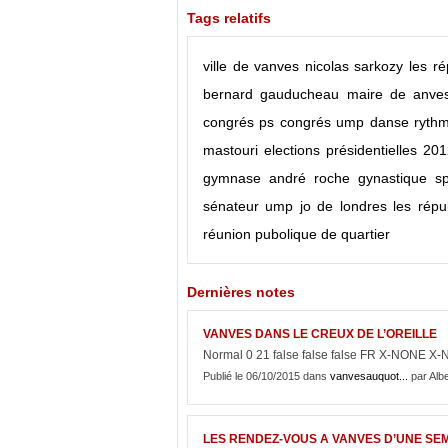
Tags relatifs
ville de vanves
nicolas sarkozy
les ré
bernard gauducheau maire de anves 
congrés ps
congrés ump
danse rythm
mastouri
elections présidentielles 20
gymnase andré roche
gynastique sp
sénateur ump
jo de londres
les répu
réunion pubolique de quartier
Dernières notes
VANVES DANS LE CREUX DE L’OREILLE
Normal 0 21 false false false FR X-NONE X-N
Publié le 06/10/2015 dans
vanvesauquot...
par Albe
LES RENDEZ-VOUS A VANVES D’UNE SEM