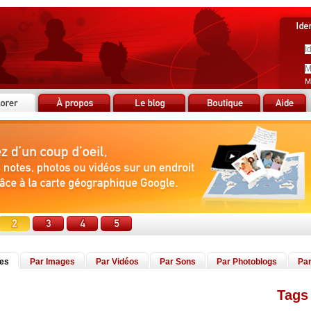
M
tes
Par Images
Par Vidéos
Par Sons
Par Photoblogs
Par
Tags 