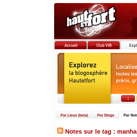
Par Lieux (beta)
Par Blogs
Par No
Notes sur le tag : manha