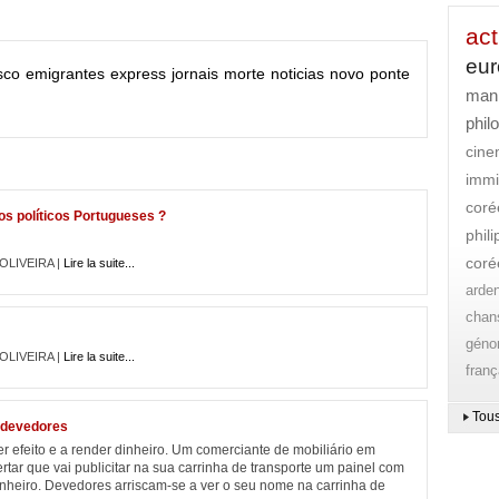
act
eu
sco
emigrantes
express
jornais
morte
noticias
novo
ponte
mani
phil
cin
immi
coré
s políticos Portugueses ?
phil
coré
 OLIVEIRA |
Lire la suite...
arde
chan
gén
 OLIVEIRA |
Lire la suite...
franç
Tous
 devedores
r efeito e a render dinheiro. Um comerciante de mobiliário em
rtar que vai publicitar na sua carrinha de transporte um painel com
dinheiro. Devedores arriscam-se a ver o seu nome na carrinha de