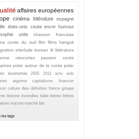
ualité
affaires européennes
rope
cinéma
littérature
espagne
lle
états-unis
ceuta
encre
humour
osophie
unite
chanson francaise
ema
corée du sud
film
films
hanguk
gration
interlude
korean lit
littérature
enne
néocortex
passion corée
ippines
polar autour de la corée
polar
en
économie
2005
2011
actu
aids
nnes
argonne
capitalisme financier
son
culture
dieu
définition
france
groupe
ome
histoire
incendies
italie
lettres
lettres
aises
macron
marché bio
 les tags