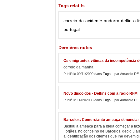
Tags relatifs
correio
da
acidente
andorra
delfins
di
portugal
Dernières notes
Os emigrantes vitimas da incompetência do
correio da manha
Publié le 09/11/2009 dans
Tuga...
par Amandio DE
Novo disco dos - Delfins com a radio RFM
Publié le 11/09/2008 dans
Tuga...
par Amandio DE
Barcelos: Comerciante ameaça denunciar
Bastou a ameaça para a ideia começar a faze
Forjães, no concelho de Barcelos, decidiu ale
a identificação dos clientes que lhe devem 