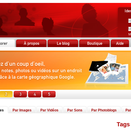
M
tes
Par Images
Par Vidéos
Par Sons
Par Photoblogs
Par
Tags 