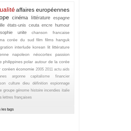
ualité
affaires européennes
rope
cinéma
littérature
espagne
lle
états-unis
ceuta
encre
humour
osophie
unite
chanson francaise
ema
corée du sud
film
films
hanguk
gration
interlude
korean lit
littérature
enne
napoleon
néocortex
passion
e
philippines
polar autour de la corée
r coréen
économie
2005
2011
actu
aids
nnes
argonne
capitalisme financier
son
culture
dieu
définition
espionnage
e
groupe
génome
histoire
incendies
italie
es
lettres françaises
 les tags