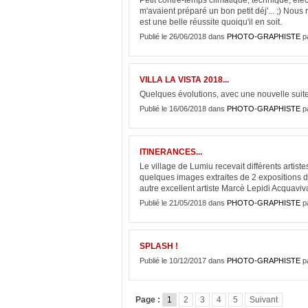
Petit contre-temps climatique, technique, él
m'avaient préparé un bon petit déj'... ;) Nous 
est une belle réussite quoiqu'il en soit.
Publié le 26/06/2018 dans
PHOTO-GRAPHISTE
p
VILLA LA VISTA 2018...
Quelques évolutions, avec une nouvelle suit
Publié le 16/06/2018 dans
PHOTO-GRAPHISTE
p
ITINERANCES...
Le village de Lumiu recevait différents artis
quelques images extraites de 2 expositions d
autre excellent artiste Marcè Lepidi Acquaviv
Publié le 21/05/2018 dans
PHOTO-GRAPHISTE
p
SPLASH !
Publié le 10/12/2017 dans
PHOTO-GRAPHISTE
p
Page :
1
2
3
4
5
Suivant