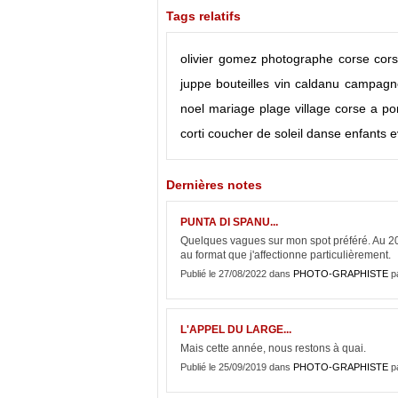
Tags relatifs
olivier gomez
photographe corse
cor
juppe
bouteilles vin
caldanu
campagne
noel
mariage
plage
village corse
a po
corti
coucher de soleil
danse
enfants
e
Dernières notes
PUNTA DI SPANU...
Quelques vagues sur mon spot préféré. Au 200
au format que j'affectionne particulièrement.
Publié le 27/08/2022 dans
PHOTO-GRAPHISTE
p
L'APPEL DU LARGE...
Mais cette année, nous restons à quai.
Publié le 25/09/2019 dans
PHOTO-GRAPHISTE
p