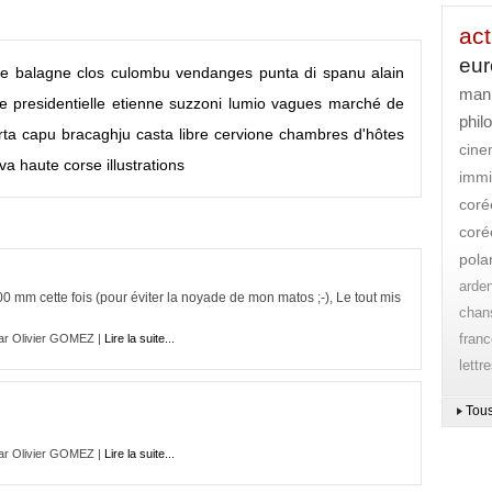
act
eu
se
balagne
clos culombu
vendanges
punta di spanu
alain
mani
 presidentielle
etienne suzzoni
lumio
vagues
marché de
phil
rta
capu bracaghju
casta libre
cervione
chambres d'hôtes
cin
va
haute corse
illustrations
immi
coré
coré
pola
arde
 mm cette fois (pour éviter la noyade de mon matos ;-), Le tout mis
chan
franc
ar Olivier GOMEZ |
Lire la suite...
lettr
Tous
ar Olivier GOMEZ |
Lire la suite...