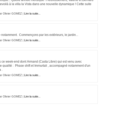
ectrique... Quelle année merdique ! Heureusement, Valérie et Bernard
revoilà à la villa la Vista dans une nouvelle dynamique ! Cette suite
ar Olivier GOMEZ |
Lire la suite...
e notamment. Commençons par les extérieurs, le jardin...
ar Olivier GOMEZ |
Lire la suite...
tes ce week-end dont Armand (Casta Libre) qui est venu avec
e qualité : Phase shift et Immurtali , accompagné notamment d'un
a .
ar Olivier GOMEZ |
Lire la suite...
ar Olivier GOMEZ |
Lire la suite...