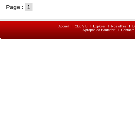
Page :
1
Accueil
I
Club VIB
I
Explorer
I
Nos offres
I
D
A propos de Hautetfort
I
Contacts