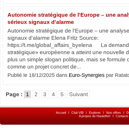
Autonomie stratégique de l'Europe – une anal
sérieux signaux d'alarme
Autonomie stratégique de l'Europe – une analyse
signaux d'alarme Elena Fritz Source:
https://t.me/global_affairs_byelena La deman
stratégique» européenne a atteint une nouvelle d
plus un simple slogan politique, mais se formule 
comme un projet concret de...
Publié le 18/12/2025 dans
Euro-Synergies
par Ratat
Page :
1
2
3
4
5
Suivant
Accueil
I
Club VIB
I
Explorer
I
Nos offres
I
D
A propos de Hautetfort
I
Contacts