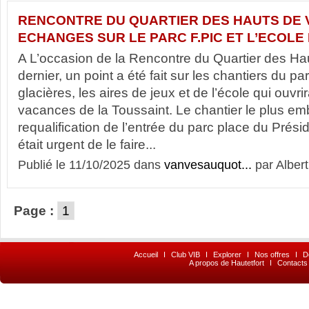
RENCONTRE DU QUARTIER DES HAUTS DE 
ECHANGES SUR LE PARC F.PIC ET L’ECOLE
A L’occasion de la Rencontre du Quartier des Ha
dernier, un point a été fait sur les chantiers du pa
glacières, les aires de jeux et de l’école qui ouvr
vacances de la Toussaint. Le chantier le plus em
requalification de l’entrée du parc place du Prési
était urgent de le faire...
Publié le 11/10/2025 dans
vanvesauquot...
par Albert
Page :
1
Accueil
I
Club VIB
I
Explorer
I
Nos offres
I
D
A propos de Hautetfort
I
Contacts