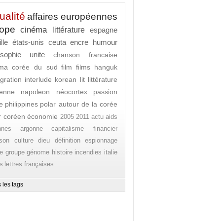
ualité
affaires européennes
rope
cinéma
littérature
espagne
lle
états-unis
ceuta
encre
humour
osophie
unite
chanson francaise
ema
corée du sud
film
films
hanguk
gration
interlude
korean lit
littérature
enne
napoleon
néocortex
passion
e
philippines
polar autour de la corée
r coréen
économie
2005
2011
actu
aids
nnes
argonne
capitalisme financier
son
culture
dieu
définition
espionnage
e
groupe
génome
histoire
incendies
italie
es
lettres françaises
 les tags