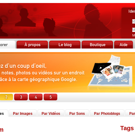
M
tes
Par Images
Par Vidéos
Par Sons
Par Photoblogs
Par
Tags 
im