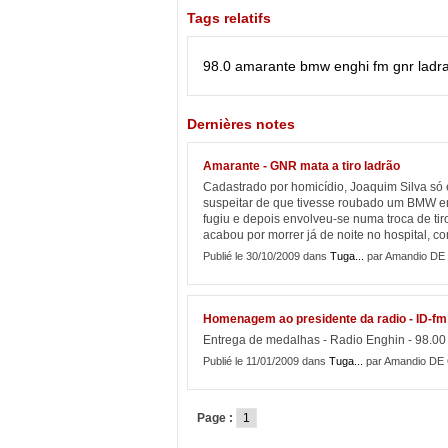
Tags relatifs
98.0
amarante
bmw
enghi
fm
gnr
ladr
Dernières notes
Amarante - GNR mata a tiro ladrão
Cadastrado por homicídio, Joaquim Silva só
suspeitar de que tivesse roubado um BMW em
fugiu e depois envolveu-se numa troca de ti
acabou por morrer já de noite no hospital, co
Publié le 30/10/2009 dans
Tuga...
par Amandio DE
Homenagem ao presidente da radio - ID-fm 
Entrega de medalhas - Radio Enghin - 98.00
Publié le 11/01/2009 dans
Tuga...
par Amandio DE
Page :
1