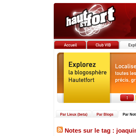
Par Lieux (beta)
Par Blogs
Par No
Notes sur le tag : joaqu