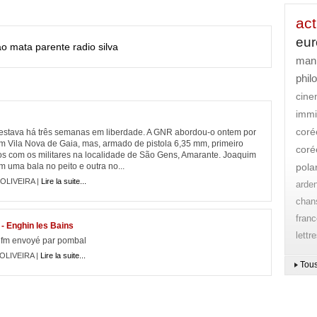
act
eu
ao
mata
parente
radio
silva
mani
phil
cin
immi
coré
 estava há três semanas em liberdade. A GNR abordou-o ontem por
 Vila Nova de Gaia, mas, armado de pistola 6,35 mm, primeiro
coré
ros com os militares na localidade de São Gens, Amarante. Joaquim
m uma bala no peito e outra no...
pola
 OLIVEIRA |
Lire la suite...
arde
chan
franc
- Enghin les Bains
lettr
 fm envoyé par pombal
 OLIVEIRA |
Lire la suite...
Tous