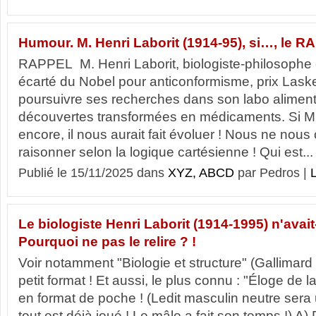
Humour. M. Henri Laborit (1914-95), si…, le R
RAPPEL M. Henri Laborit, biologiste-philosophe 
écarté du Nobel pour anticonformisme, prix Laske
poursuivre ses recherches dans son labo aliment
découvertes transformées en médicaments. Si M. 
encore, il nous aurait fait évoluer ! Nous ne nous
raisonner selon la logique cartésienne ! Qui est...
Publié le 15/11/2025 dans
XYZ, ABCD
par Pedros |
L
Le biologiste Henri Laborit (1914-1995) n'avait-
Pourquoi ne pas le relire ? !
Voir notamment "Biologie et structure" (Gallimar
petit format ! Et aussi, le plus connu : "Éloge de l
en format de poche ! (Ledit masculin neutre sera ut
tout est déjà joué ! Le mâle a fait son temps !) A)