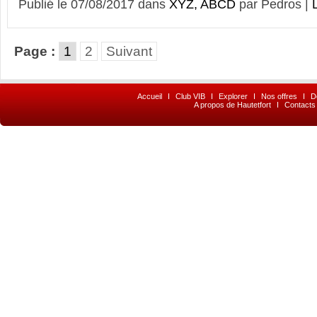
Publié le 07/08/2017 dans
XYZ, ABCD
par Pedros |
L
Page :
1
2
Suivant
Accueil
I
Club VIB
I
Explorer
I
Nos offres
I
D
A propos de Hautetfort
I
Contacts