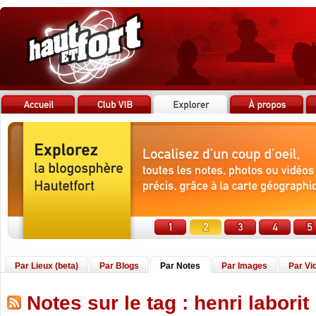
Par Lieux (beta)
Par Blogs
Par Notes
Par Images
Par Vi
Notes sur le tag : henri laborit