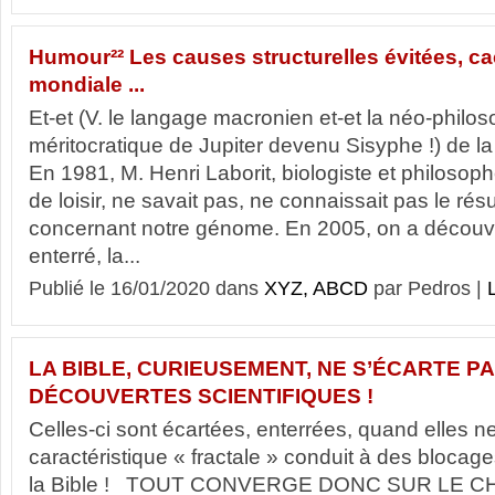
Humour²² Les causes structurelles évitées, ca
mondiale ...
Et-et (V. le langage macronien et-et la néo-philos
méritocratique de Jupiter devenu Sisyphe !) de la f
En 1981, M. Henri Laborit, biologiste et philoso
de loisir, ne savait pas, ne connaissait pas le rés
concernant notre génome. En 2005, on a découver
enterré, la...
Publié le 16/01/2020 dans
XYZ, ABCD
par Pedros |
L
LA BIBLE, CURIEUSEMENT, NE S’ÉCARTE P
DÉCOUVERTES SCIENTIFIQUES !
Celles-ci sont écartées, enterrées, quand elles ne
caractéristique « fractale » conduit à des bloca
la Bible ! TOUT CONVERGE DONC SUR LE C