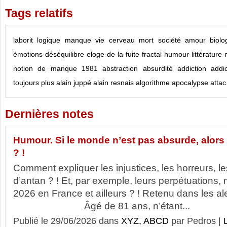
Tags relatifs
laborit
logique
manque
vie
cerveau
mort
société
amour
biolo
émotions
déséquilibre
eloge de la fuite
fractal
humour
littérature
notion de manque
1981
abstraction
absurdité
addiction
addi
toujours plus
alain juppé
alain resnais
algorithme
apocalypse
attac
Dernières notes
Humour. Si le monde n’est pas absurde, alors 
? !
Comment expliquer les injustices, les horreurs, l
d’antan ? ! Et, par exemple, leurs perpétuations,
2026 en France et ailleurs ? ! Retenu dans le
Âgé de 81 ans, n’étant...
Publié le 29/06/2026 dans
XYZ, ABCD
par Pedros |
L