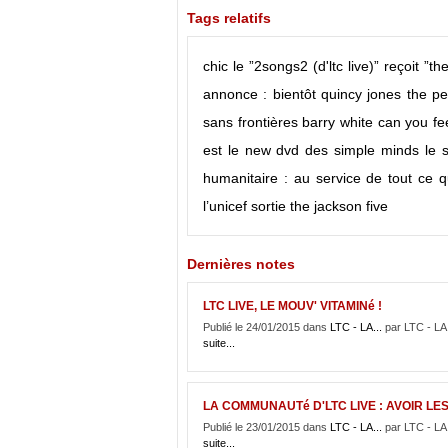
Tags relatifs
chic
le ”2songs2 (d'ltc live)” reçoit ”t
annonce : bientôt
quincy jones
the pe
sans frontières
barry white
can you fee
est
le new dvd des simple minds
le 
humanitaire : au service de tout ce q
l’unicef
sortie
the jackson five
Dernières notes
LTC LIVE, LE MOUV' VITAMINé !
Publié le 24/01/2015 dans
LTC - LA...
par LTC - 
suite...
LA COMMUNAUTé D'LTC LIVE : AVOIR LES
Publié le 23/01/2015 dans
LTC - LA...
par LTC - 
suite...