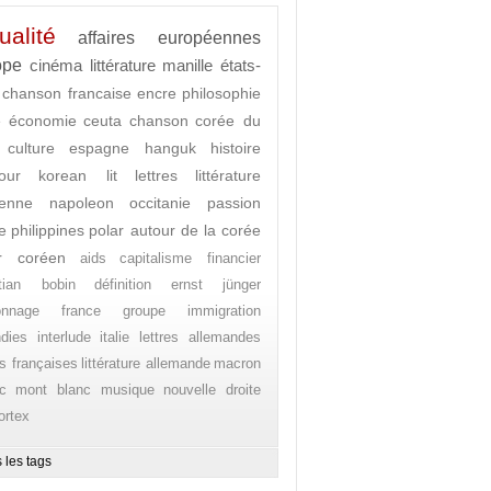
ualité
affaires européennes
ope
cinéma
littérature
manille
états-
chanson francaise
encre
philosophie
e
économie
ceuta
chanson
corée du
culture
espagne
hanguk
histoire
our
korean lit
lettres
littérature
enne
napoleon
occitanie
passion
e
philippines
polar autour de la corée
r coréen
aids
capitalisme financier
stian bobin
définition
ernst jünger
onnage
france
groupe
immigration
ndies
interlude
italie
lettres allemandes
es françaises
littérature allemande
macron
c
mont blanc
musique
nouvelle droite
ortex
 les tags