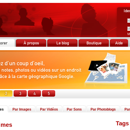
M
tes
Par Images
Par Vidéos
Par Sons
Par Photoblogs
Par
Tags 
times