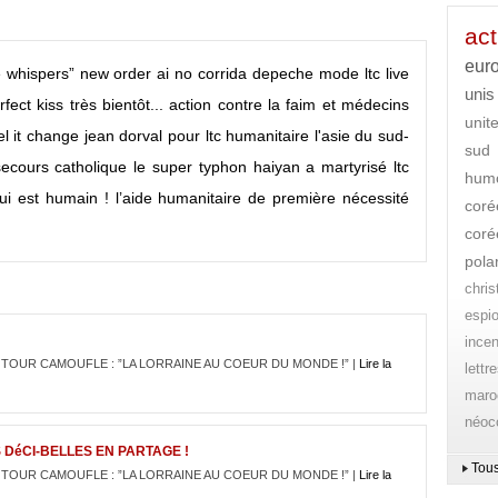
act
eur
he whispers”
new order
ai no corrida
depeche mode
ltc live
unis
rfect kiss
très bientôt...
action contre la faim et médecins
unit
l it
change
jean dorval pour ltc humanitaire
l'asie du sud-
sud
secours catholique
le super typhon haiyan a martyrisé
ltc
hum
ui est humain !
l’aide humanitaire de première nécessité
coré
coré
pola
chri
espi
ince
LA TOUR CAMOUFLE : ”LA LORRAINE AU COEUR DU MONDE !” |
Lire la
lettr
maro
néoc
 DéCI-BELLES EN PARTAGE !
Tous
LA TOUR CAMOUFLE : ”LA LORRAINE AU COEUR DU MONDE !” |
Lire la