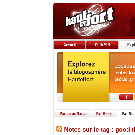
Par Lieux (beta)
Par Blogs
Par No
Notes sur le tag : good 