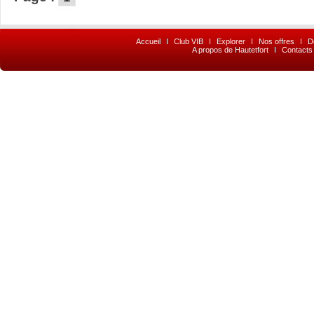
Accueil
I
Club VIB
I
Explorer
I
Nos offres
I
D
A propos de Hautetfort
I
Contacts