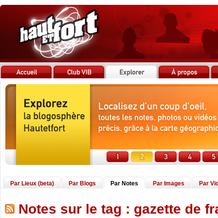
Par Lieux (beta)
Par Blogs
Par Notes
Par Images
Par Vi
Notes sur le tag : gazette de f