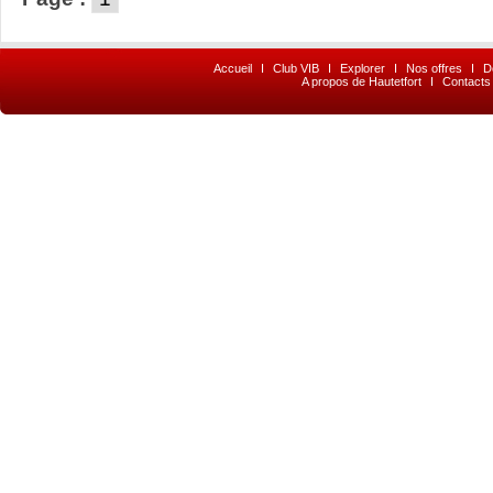
Accueil
I
Club VIB
I
Explorer
I
Nos offres
I
D
A propos de Hautetfort
I
Contacts