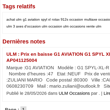
Tags relatifs
achat ulm
g1 aviation spyl xl rotax 912s occasion
multiaxe occasi
ulm 3 axes d'occasion
ulm occasion
ulm occasions
vente ulm
Dernières notes
ULM : Prix en baisse G1 AVIATION G1 SPYL XL
AP041125004
Marque :G1 AVIATION Modèle : G1 SPYL-XL-R
Nombre d'heures :47 Etat :NEUF Prix de ve
:ZULIANI MARIO Code postal :80300 Ville :CA
0608230709 Mail : mario.zuliani@outlook.fr Site 
Publié le 28/05/2026 dans
ULM Occasions
par . |
Lir
Page :
1