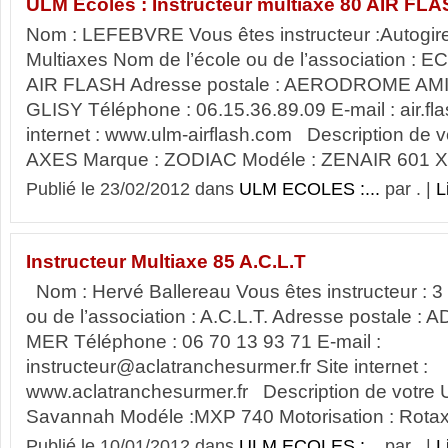
ULM Ecoles : Instructeur multiaxe 80 AIR FL
Nom : LEFEBVRE Vous êtes instructeur :Autogire
Multiaxes Nom de l’école ou de l’association 
AIR FLASH Adresse postale : AERODROME AM
GLISY Téléphone : 06.15.36.89.09 E-mail : air.f
internet : www.ulm-airflash.com Description de 
AXES Marque : ZODIAC Modéle : ZENAIR 601 XL
Publié le 23/02/2012 dans
ULM ECOLES :...
par . |
L
Instructeur Multiaxe 85 A.C.L.T
Nom : Hervé Ballereau Vous êtes instructeur : 3
ou de l’association : A.C.L.T. Adresse postale
MER Téléphone : 06 70 13 93 71 E-mail :
instructeur@aclatranchesurmer.fr Site internet :
www.aclatranchesurmer.fr Description de votre 
Savannah Modéle :MXP 740 Motorisation : Rotax
Publié le 10/01/2012 dans
ULM ECOLES :...
par . |
L