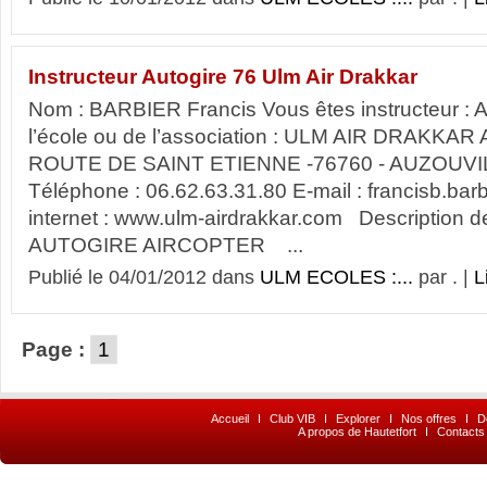
Instructeur Autogire 76 Ulm Air Drakkar
Nom : BARBIER Francis Vous êtes instructeur 
l’école ou de l’association : ULM AIR DRAKKAR A
ROUTE DE SAINT ETIENNE -76760 - AUZOUVI
Téléphone : 06.62.63.31.80 E-mail : francisb.ba
internet : www.ulm-airdrakkar.com Description d
AUTOGIRE AIRCOPTER ...
Publié le 04/01/2012 dans
ULM ECOLES :...
par . |
L
Page :
1
Accueil
I
Club VIB
I
Explorer
I
Nos offres
I
D
A propos de Hautetfort
I
Contacts