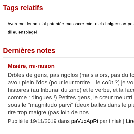
Tags relatifs
hydromel
lennon
lol patentée
massacre
miel
niels holgersson
pol
till eulenspiegel
Dernières notes
Misère, mi-raison
Drôles de gens, pas rigolos (mais alors, pas du tou
avoir plein l'dos (pour leur tordre... le coût ?) je 
histoires (au tribunal du zinc) et le verbe, et la fac
comme : dingues !) Petites gens, le cœur meurtri
sous le "magnitudo parvi" (deux balles dans le p
rire trop maigre (pas loin de nos...
Publié le 19/11/2019 dans
paVupApRi
par tiniak |
Lire