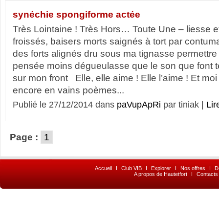
synéchie spongiforme actée
Très Lointaine ! Très Hors… Toute Une – liesse et 
froissés, baisers morts saignés à tort par contum
des forts alignés dru sous ma tignasse permettre 
pensée moins dégueulasse que le son que font te
sur mon front Elle, elle aime ! Elle l’aime ! Et m
encore en vains poèmes...
Publié le 27/12/2014 dans
paVupApRi
par tiniak |
Lir
Page :
1
Accueil
I
Club VIB
I
Explorer
I
Nos offres
I
D
A propos de Hautetfort
I
Contacts