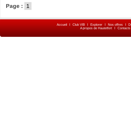
Page :
1
Accueil
I
Club VIB
I
Explorer
I
Nos offres
I
D
A propos de Hautetfort
I
Contacts