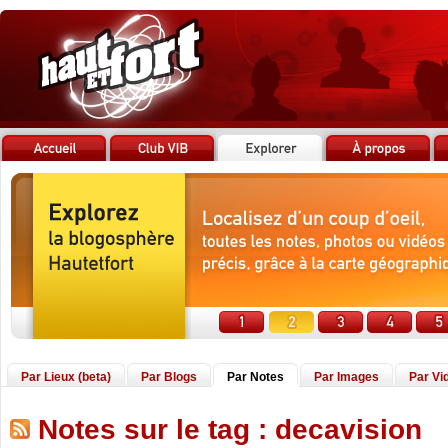
Par Lieux (beta)
Par Blogs
Par Notes
Par Images
Par Vi
Notes sur le tag : decavision