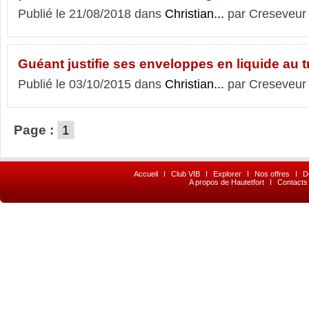
Publié le 21/08/2018 dans
Christian...
par Creseveur
Guéant justifie ses enveloppes en liquide au t
Publié le 03/10/2015 dans
Christian...
par Creseveur
Page :
1
Accueil
I
Club VIB
I
Explorer
I
Nos offres
I
D
A propos de Hautetfort
I
Contacts