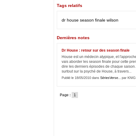
Tags relatifs
dr house
season finale
wilson
Dernières notes
Dr House : retour sur des season finale
House est un médecin atypique, et l'approche d
vais aborder les season finale pour cette prem
dire les derniers épisodes de chaque saison. P
surtout sur la psyché de House, à travers...
Publié le 18/05/2010 dans
SériesVerse...
par KNIG
Page :
1