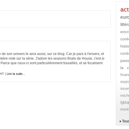
act
eur
litté
encr
cor
histo
coré
e son univers le sera aussi, sur ce blog. Car je pars à l'envers, et
ière note sur la série. J'adore les seasons finale de House, c'est-à-
pass
arce que ceux-ci sont particulièrement travaillés, et se focalisent
la c
HT |
Lire la suite...
finan
espi
ince
mich
lgbtq
mont
Tous