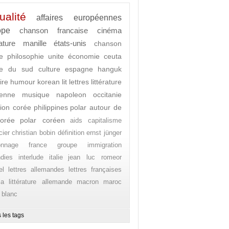
ualité
affaires européennes
ope
chanson francaise
cinéma
rature
manille
états-unis
chanson
e
philosophie
unite
économie
ceuta
ée du sud
culture
espagne
hanguk
ire
humour
korean lit
lettres
littérature
enne
musique
napoleon
occitanie
ion corée
philippines
polar autour de
orée
polar coréen
aids
capitalisme
cier
christian bobin
définition
ernst jünger
onnage
france
groupe
immigration
ndies
interlude
italie
jean luc romeor
el
lettres allemandes
lettres françaises
ia
littérature allemande
macron
maroc
 blanc
 les tags