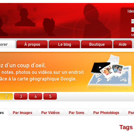
M
tes
Par Images
Par Vidéos
Par Sons
Par Photoblogs
Par
Tags 