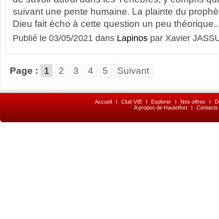
suivant une pente humaine. La plainte du proph
Dieu fait écho à cette question un peu théorique..
Publié le 03/05/2021 dans
Lapinos
par Xavier JASS
Page :
1
2
3
4
5
Suivant
Accueil
I
Club VIB
I
Explorer
I
Nos offres
I
D
A propos de Hautetfort
I
Contacts