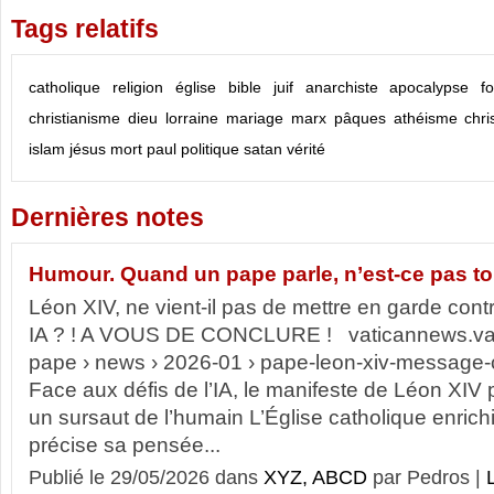
Tags relatifs
catholique
religion
église
bible
juif
anarchiste
apocalypse
fo
christianisme
dieu
lorraine
mariage
marx
pâques
athéisme
chri
islam
jésus
mort
paul
politique
satan
vérité
Dernières notes
Humour. Quand un pape parle, n’est-ce pas tou
Léon XIV, ne vient-il pas de mettre en garde contr
IA ? ! A VOUS DE CONCLURE ! vaticannews.va v
pape › news › 2026-01 › pape-leon-xiv-message-
Face aux défis de l’IA, le manifeste de Léon XIV p
un sursaut de l’humain L’Église catholique enrichi
précise sa pensée...
Publié le 29/05/2026 dans
XYZ, ABCD
par Pedros |
L