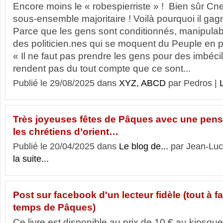
Encore moins le « robespierriste » ! Bien sûr C
sous-ensemble majoritaire ! Voilà pourquoi il ga
Parce que les gens sont conditionnés, manipula
des politicien.nes qui se moquent du Peuple en p
« Il ne faut pas prendre les gens pour des imbécile
rendent pas du tout compte que ce sont...
Publié le 29/08/2025 dans
XYZ, ABCD
par Pedros |
L
Très joyeuses fêtes de Pâques avec une pensé
les chrétiens d’orient…
Publié le 20/04/2025 dans
Le blog de...
par Jean-Lu
la suite...
Post sur facebook d'un lecteur fidèle (tout à fai
temps de Pâques)
Ce livre est disponible au prix de 10 € au kiosque 