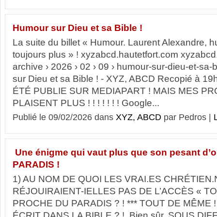
Humour sur Dieu et sa Bible !
La suite du billet « Humour. Laurent Alexandre, 
toujours plus » ! xyzabcd.hautetfort.com xyzabcd.
archive › 2026 › 02 › 09 › humour-sur-dieu-et-s
sur Dieu et sa Bible ! - XYZ, ABCD Recopié à 1
ÉTÉ PUBLIE SUR MEDIAPART ! MAIS MES PR
PLAISENT PLUS ! ! ! ! ! ! ! Google...
Publié le 09/02/2026 dans
XYZ, ABCD
par Pedros |
L
Une énigme qui vaut plus que son pesant d’or
PARADIS !
1) AU NOM DE QUOI LES VRAI.ES CHRÉTIEN.
RÉJOUIRAIENT-IELLES PAS DE L’ACCÈS « T
PROCHE DU PARADIS ? ! *** TOUT DE MÊME !
ÉCRIT DANS LA BIBLE ? ! Bien sûr, SOUS 