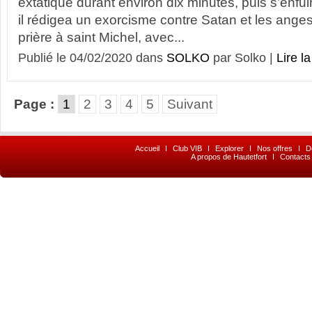
extatique durant environ dix minutes, puis s’enfu
il rédigea un exorcisme contre Satan et les anges 
prière à saint Michel, avec...
Publié le 04/02/2020 dans
SOLKO
par Solko |
Lire la
Page :
1
2
3
4
5
Suivant
Accueil
I
Club VIB
I
Explorer
I
Nos offres
I
D
A propos de Hautetfort
I
Contacts