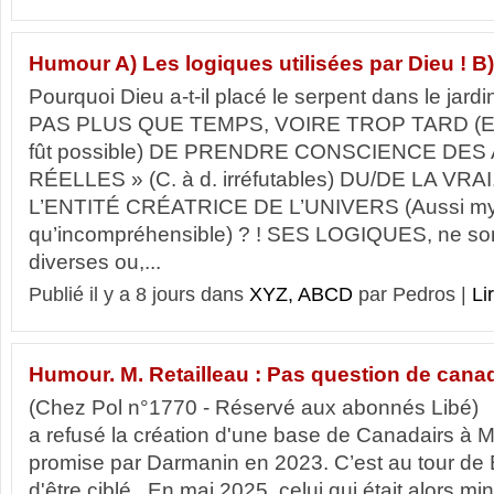
Humour A) Les logiques utilisées par Dieu ! B
Pourquoi Dieu a-t-il placé le serpent dans le jar
PAS PLUS QUE TEMPS, VOIRE TROP TARD (En 
fût possible) DE PRENDRE CONSCIENCE DES
RÉELLES » (C. à d. irréfutables) DU/DE LA VRA
L’ENTITÉ CRÉATRICE DE L’UNIVERS (Aussi mys
qu’incompréhensible) ? ! SES LOGIQUES, ne son
diverses ou,...
Publié il y a 8 jours dans
XYZ, ABCD
par Pedros |
Li
Humour. M. Retailleau : Pas question de canada
(Chez Pol n°1770 - Réservé aux abonnés Libé) 
a refusé la création d'une base de Canadairs à 
promise par Darmanin en 2023. C’est au tour de 
d'être ciblé. En mai 2025, celui qui était alors mini