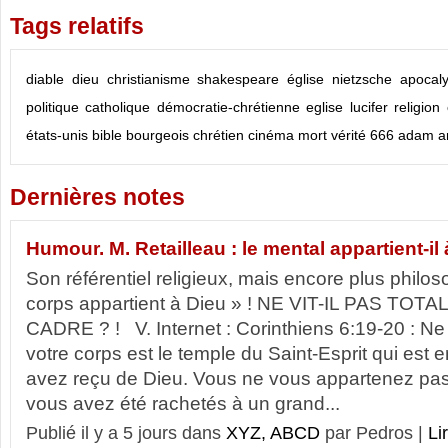
Tags relatifs
diable
dieu
christianisme
shakespeare
église
nietzsche
apocal
politique
catholique
démocratie-chrétienne
eglise
lucifer
religion
états-unis
bible
bourgeois
chrétien
cinéma
mort
vérité
666
adam
a
Dernières notes
Humour. M. Retailleau : le mental appartient-il 
Son référentiel religieux, mais encore plus philos
corps appartient à Dieu » ! NE VIT-IL PAS T
CADRE ? ! V. Internet : Corinthiens 6:19-20 : Ne
votre corps est le temple du Saint-Esprit qui est
avez reçu de Dieu. Vous ne vous appartenez pa
vous avez été rachetés à un grand...
Publié il y a 5 jours dans
XYZ, ABCD
par Pedros |
Li